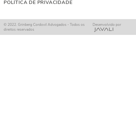
POLÍTICA DE PRIVACIDADE
© 2022. Grinberg Cordovil Advogados - Todos os
Desenvolvido por
direitos reservados