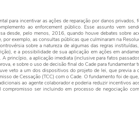
tal para incentivar as ações de reparação por danos privados,
complemento ao enforcement público. Esse assunto vem sen
ensa desde, pelo menos, 2016, quando houve debates sobre ac
de, por exemplo, as consultas públicas que culminaram na Resol
ntrovérsia sobre a natureza de algumas das regras instituídas
scrição), e a possibilidade de sua aplicação em ações em andam
A princípio, a aplicação imediata (inclusive para fatos passados)
rova, e sobre o uso de decisão final do Cade para fundamentar tu
ve veto a um dos dispositivos do projeto de lei, que previa a
isso de Cessação (TCC) com o Cade. O fundamento foi de que, 
s adicionais ao agente colaborador e poderia reduzir incentivos 
tal compromisso ser incluindo em processo de negociação com