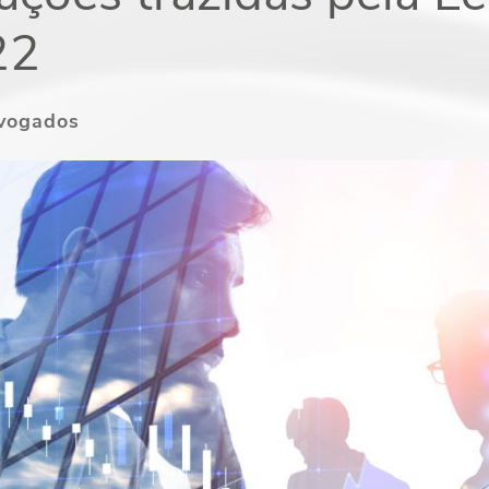
22
dvogados