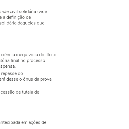
de civil solidária (vide
 a definição de
 solidária daqueles que
 ciência inequívoca do ilícito
ória final no processo
uspensa
.
o repasse do
será desse o ônus da prova
cessão de tutela de
 antecipada em ações de