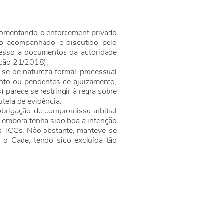
 fomentando o enforcement privado
do acompanhado e discutido pelo
esso a documentos da autoridade
ução 21/2018).
, se de natureza formal-processual
ento ou pendentes de ajuizamento,
 parece se restringir à regra sobre
tela de evidência.
 obrigação de compromisso arbitral
embora tenha sido boa a intenção
aos TCCs. Não obstante, manteve-se
 o Cade, tendo sido excluída tão