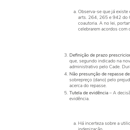
Observa-se que já existe d
arts. 264, 265 e 942 do 
coautoria. A no lei, port
celebrarem acordos com o
Definição de prazo prescricio
que, segundo indicado na nova
administrativo pelo Cade. Dur
Não presunção de r
epasse de
sobrepreço (dano) pelo prejud
acerca do repasse.
Tutela de evidência
– A decisã
evidência.
Há incerteza sobre a util
indenização.