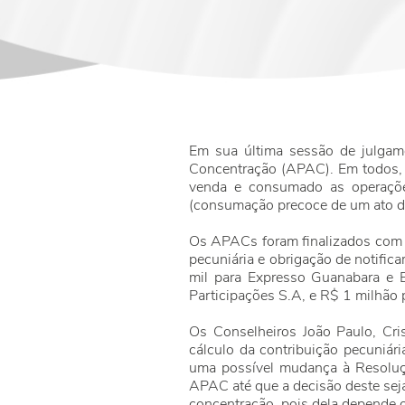
Em sua última sessão de julgam
Concentração (APAC). Em todos, 
venda e consumado as operaçõe
(consumação precoce de um ato de
Os APACs foram finalizados com 
pecuniária e obrigação de notific
mil para Expresso Guanabara e
Participações S.A, e R$ 1 milhão
Os Conselheiros João Paulo, Cri
cálculo da contribuição pecuniár
uma possível mudança à Resoluç
APAC até que a decisão deste seja
concentração, pois dela depende 