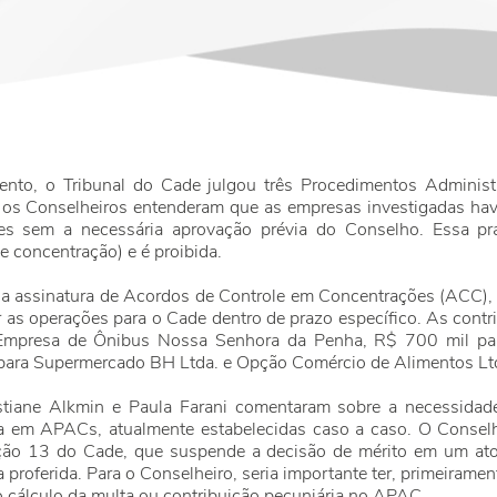
ento, o Tribunal do Cade julgou três Procedimentos Administ
os Conselheiros entenderam que as empresas investigadas ha
s sem a necessária aprovação prévia do Conselho. Essa p
 concentração) e é proibida.
a assinatura de Acordos de Controle em Concentrações (ACC), 
ar as operações para o Cade dentro de prazo específico. As con
 Empresa de Ônibus Nossa Senhora da Penha, R$ 700 mil p
 para Supermercado BH Ltda. e Opção Comércio de Alimentos Ltd
stiane Alkmin e Paula Farani comentaram sobre a necessidade
ia em APACs, atualmente estabelecidas caso a caso. O Conselh
ão 13 do Cade, que suspende a decisão de mérito em um ato
 proferida. Para o Conselheiro, seria importante ter, primeirame
o cálculo da multa ou contribuição pecuniária no APAC.