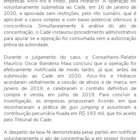
empresas Arco-Íris e Midol, pela Hidracor. A operação foi
voluntariamente submetida ao Cade, em 16 de janeiro de
2020, e aprovada sem restrições, pelo rito sumário, que é
aplicável a casos simples e com baixo potencial ofensivo à
concorrência. Simultaneamente à análise do ato de
concentração, o Cade instaurou procedimento administrativo
para apurar se a operação foi consumada sem a autorização
prévia da autoridade.
Durante o julgamento do caso, o Conselheiro-Relator
Maurício Oscar Bandeira Maia concluiu que a operação foi
efetivamente notificada de modo tardio, já que, antes da
submissão ao Cade em 2020, Arco-Íris e Hidracor
acordaram verbalmente a cessão de ativos e de marca, em
janeiro de 2019; e celebraram o contrato definitivo de
compra e venda, em julho de 2019. Para concluir a
investigação, as empresas propuseram Acordo, em que
reconheceram a prática de
gun jumping
e assumiram a
contribuição pecuniária fixada em R$ 193 mil, que foi aceito
pelo Tribunal do Cade.
A despeito da boa-fé demonstrada pelas partes em notificar
voluntariamente o ato de concentração e em propor Acordo