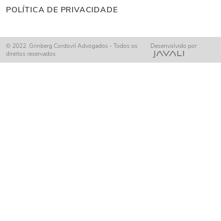
POLÍTICA DE PRIVACIDADE
© 2022. Grinberg Cordovil Advogados - Todos os
Desenvolvido por
direitos reservados