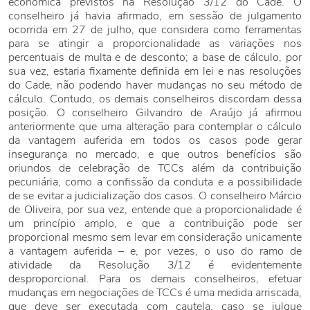
econômica previstos na Resolução 3/12 do Cade. O
conselheiro já havia afirmado, em sessão de julgamento
ocorrida em 27 de julho, que considera como ferramentas
para se atingir a proporcionalidade as variações nos
percentuais de multa e de desconto; a base de cálculo, por
sua vez, estaria fixamente definida em lei e nas resoluções
do Cade, não podendo haver mudanças no seu método de
cálculo. Contudo, os demais conselheiros discordam dessa
posição. O conselheiro Gilvandro de Araújo já afirmou
anteriormente que uma alteração para contemplar o cálculo
da vantagem auferida em todos os casos pode gerar
insegurança no mercado, e que outros benefícios são
oriundos de celebração de TCCs além da contribuição
pecuniária, como a confissão da conduta e a possibilidade
de se evitar a judicialização dos casos. O conselheiro Márcio
de Oliveira, por sua vez, entende que a proporcionalidade é
um princípio amplo, e que a contribuição pode ser
proporcional mesmo sem levar em consideração unicamente
a vantagem auferida – e, por vezes, o uso do ramo de
atividade da Resolução 3/12 é evidentemente
desproporcional. Para os demais conselheiros, efetuar
mudanças em negociações de TCCs é uma medida arriscada,
que deve ser executada com cautela, caso se julgue