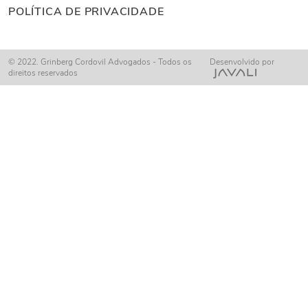
POLÍTICA DE PRIVACIDADE
© 2022. Grinberg Cordovil Advogados - Todos os
Desenvolvido por
direitos reservados